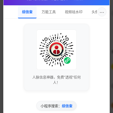
收录导航
···
综信查
万能工具
视频祛水印
头像圈
www.huibang168.com
2025年04月01日
dns23.hichina.com
隐私保护
人脉信息神器，免费"透视"任何
人！
小程序搜索：
综信查