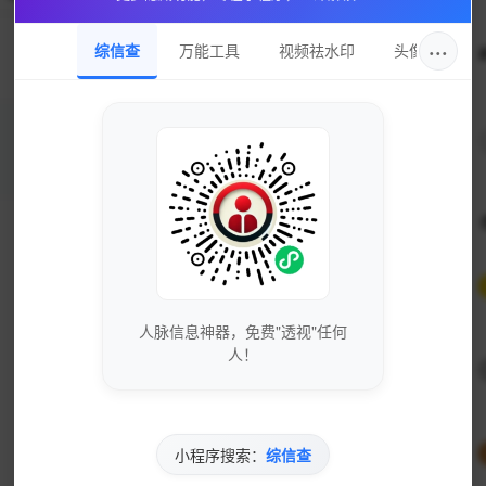
···
综信查
万能工具
视频祛水印
头像圈
174,230
★★★★★
累计访问
网站评级
#1417
人脉信息神器，免费"透视"任何
人！
资源博客
secure.mydown.com
小程序搜索：
综信查
2025年06月04日