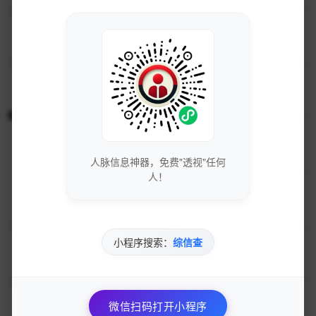
178,140
综信查 - 综合信息查询工具平台-车牌号...
177,371
重庆生活网...
174,338
人脉信息神器，免费"透视"任何
锐动天地 - 跨平台智能音视频解决方案提...
人！
174,128
视频模板-免费AE视频模板下载-创意视频...
173,854
小程序搜索：
综信查
品牌网-十大品牌排行榜-品牌大数据服务平...
173,127
微信扫码打开小程序